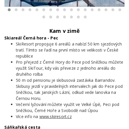
Kam v zimě
Skiareál Černá hora - Pec
SkiResort propojuje 6 areálů a nabízí 50 km sjezdových
tratí. Tímto se řadí na první místo ve velikosti v České
republice
Pro přejezd z Černé Hory do Pece pod Sněžkou můžete
využít SkiTour, kdy vás převeze z jednoho areálu do
druhého rolba
50 m od pensionu je skibusová zastávka Barrandov.
Skibusy jezdí v pravidelných intervalech jak do Pece pod
Sněžkou, tak Janských Lázní, odkud vede lanovka na
Černou Horu.
Večerní lyžování můžete využít ve Velké Úpě, Peci pod
Sněžkou, Černé Hoře a Svobodě nad Úpou
Více info na
www.skiresort.cz
Sáňkařská cesta