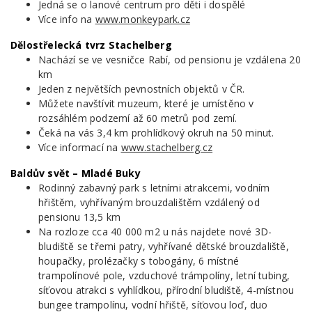
Jedná se o lanové centrum pro děti i dospělé
Více info na
www.monkeypark.cz
Dělostřelecká tvrz Stachelberg
Nachází se ve vesničce Rabí, od pensionu je vzdálena 20
km
Jeden z největších pevnostních objektů v ČR.
Můžete navštívit muzeum, které je umístěno v
rozsáhlém podzemí až 60 metrů pod zemí.
Čeká na vás 3,4 km prohlídkový okruh na 50 minut.
Více informací na
www.stachelberg.cz
Baldův svět – Mladé Buky
Rodinný zabavný park s letními atrakcemi, vodním
hřištěm, vyhřívaným brouzdalištěm vzdálený od
pensionu 13,5 km
Na rozloze cca 40 000 m2 u nás najdete nové 3D-
bludiště se třemi patry, vyhřívané dětské brouzdaliště,
houpačky, prolézačky s tobogány, 6 místné
trampolínové pole, vzduchové trámpolíny, letní tubing,
síťovou atrakci s vyhlídkou, přírodní bludiště, 4-místnou
bungee trampolínu, vodní hřiště, síťovou loď, duo