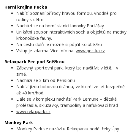
Herní krajina Pecka
Nabízí poznání přírody hravou formou, vhodné pro
rodiny s dětmi
Nachází se na horní stanici lanovky Portášky.
Unikátní soubor interaktivních soch a objektů na motivy
krkonošské fauny.
Na cestu dolů je možné si půjčit koloběžku
Vstup je zdarma. Více info na:
www.pec-ka.cz
Relaxpark Pec pod Sněžkou
Zábavný sportovní park, který lze navštívit v létě, i v
zimě.
Nachází se 3 km od Pensionu
Nabízí jízdu bobovou dráhou, ve které lze jet bezpečně
až 40 km/hod.
Dále se v komplexu nachází Park Lemurie – dětská
prolézadla, skluzavky, trampolíny a nafukovací hrad
www.relaxpark.cz
Monkey Park
Monkey Park se nazází u Relaxparku podél řeky Úpy