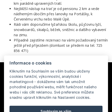
km parádně upravených tratí.
Nejbližší nástup na trať je od pensionu 2 km a vede
nádherným úbočím přes lanovky na Portášky, k
Červenému vrchu nebo Malé Úpě.
Rádi vám doporučíme lyžařskou školu, půjčovnu lyží,
snowboardů, skialpů, běžek, sněžnic a dalšího vybavení
na zimu.
Případně zajistíme rezervaci na vámi požadovaný termín
ještě před příjezdem (domluvit se předem na tel. 725
856 471)
Informace o cookies
Kliknutím na Souhlasím se vším budou uloženy
cookies funkční, výkonnostní, analytické i
marketingové - dokážeme vám tak umožnit
pohodlné používání webu, měřit funkčnost našeho
webu i vás cílit reklamou. Své preference můžete
Pec pod Sněžkou-Velká Úpa 237, 542 21 Pec pod Sněžkou
snadno upravit kliknutím na Nastavení cookies.
+420 725 856 471
Souhlasím se vším