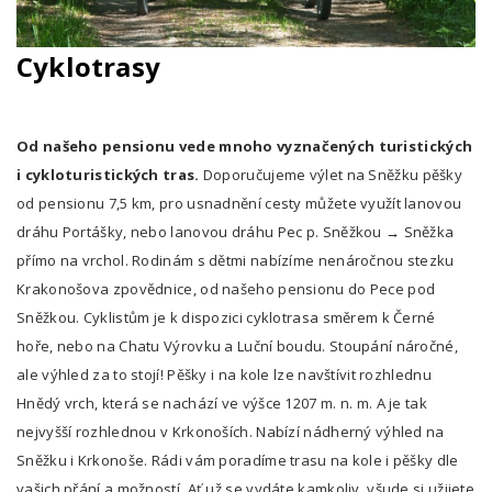
Cyklotrasy
Od našeho pensionu vede mnoho vyznačených turistických
i cykloturistických tras.
Doporučujeme výlet na Sněžku pěšky
od pensionu 7,5 km, pro usnadnění cesty můžete využít lanovou
dráhu Portášky, nebo lanovou dráhu Pec p. Sněžkou → Sněžka
přímo na vrchol. Rodinám s dětmi nabízíme nenáročnou stezku
Krakonošova zpovědnice, od našeho pensionu do Pece pod
Sněžkou. Cyklistům je k dispozici cyklotrasa směrem k Černé
hoře, nebo na Chatu Výrovku a Luční boudu. Stoupání náročné,
ale výhled za to stojí! Pěšky i na kole lze navštívit rozhlednu
Hnědý vrch, která se nachází ve výšce 1207 m. n. m. A je tak
nejvyšší rozhlednou v Krkonoších. Nabízí nádherný výhled na
Sněžku i Krkonoše. Rádi vám poradíme trasu na kole i pěšky dle
vašich přání a možností. Ať už se vydáte kamkoliv, všude si užijete