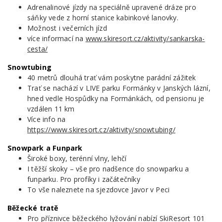
Adrenalinové jízdy na speciálně upravené dráze pro
sáňky vede z horní stanice kabinkové lanovky.
Možnost i večerních jízd
více informací na
www.skiresort.cz/aktivity/sankarska-
cesta/
Snowtubing
40 metrů dlouhá trať vám poskytne parádní zážitek
Trať se nachází v LIVE parku Formánky v Janských lázní,
hned vedle Hospůdky na Formánkách, od pensionu je
vzdálen 11 km
Více info na
https://www.skiresort.cz/aktivity/snowtubing/
Snowpark a Funpark
Široké boxy, terénní vlny, lehčí
I těžší skoky – vše pro nadšence do snowparku a
funparku. Pro profíky i začátečníky
To vše naleznete na sjezdovce Javor v Peci
Běžecké tratě
Pro příznivce běžeckého lyžování nabízí SkiResort 101