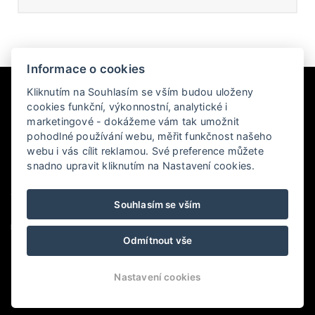
Informace o cookies
Kliknutím na Souhlasím se vším budou uloženy
cookies funkční, výkonnostní, analytické i
marketingové - dokážeme vám tak umožnit
pohodlné používání webu, měřit funkčnost našeho
webu i vás cílit reklamou. Své preference můžete
Pec pod Sněžkou-Velká Úpa 237, 542 21 Pec pod Sněžkou
snadno upravit kliknutím na Nastavení cookies.
+420 725 856 471
Souhlasím se vším
info@pensionrip.cz
Odmítnout vše
Nastavení cookies