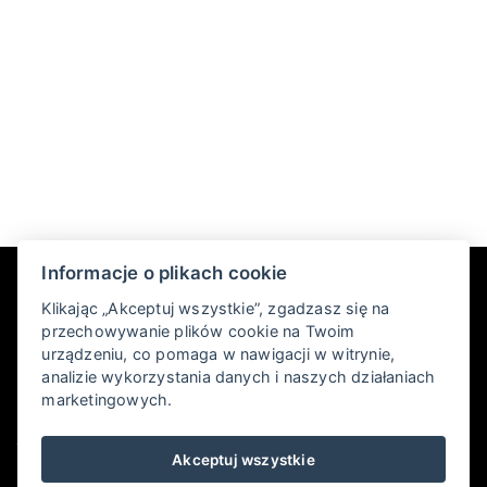
Informacje o plikach cookie
Klikając „Akceptuj wszystkie”, zgadzasz się na
przechowywanie plików cookie na Twoim
urządzeniu, co pomaga w nawigacji w witrynie,
analizie wykorzystania danych i naszych działaniach
Pec pod Sněžkou-Velká Úpa 237, 542 21 Pec pod Sněžkou
marketingowych.
+420 725 856 471
Akceptuj wszystkie