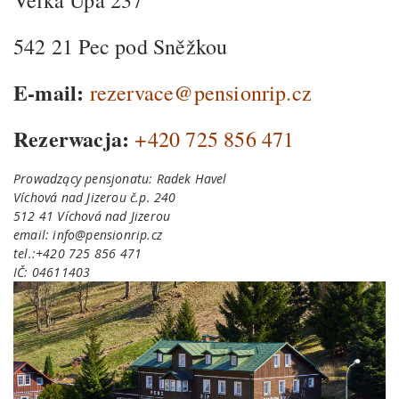
Velká Úpa 237
542 21 Pec pod Sněžkou
E-mail:
rezervace@pensionrip.cz
Rezerwacja:
+420 725 856 471
Prowadzący pensjonatu: Radek Havel
Víchová nad Jizerou č.p. 240
512 41 Víchová nad Jizerou
email: info@pensionrip.cz
tel.:+420 725 856 471
IČ: 04611403